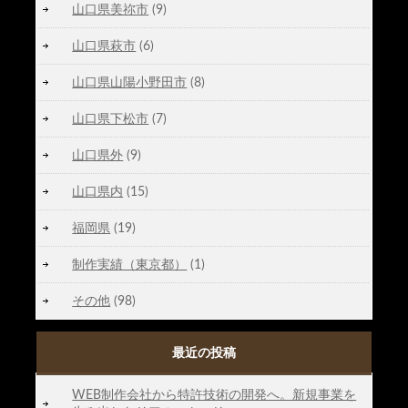
山口県美祢市
(9)
山口県萩市
(6)
山口県山陽小野田市
(8)
山口県下松市
(7)
山口県外
(9)
山口県内
(15)
福岡県
(19)
制作実績（東京都）
(1)
その他
(98)
最近の投稿
WEB制作会社から特許技術の開発へ。新規事業を