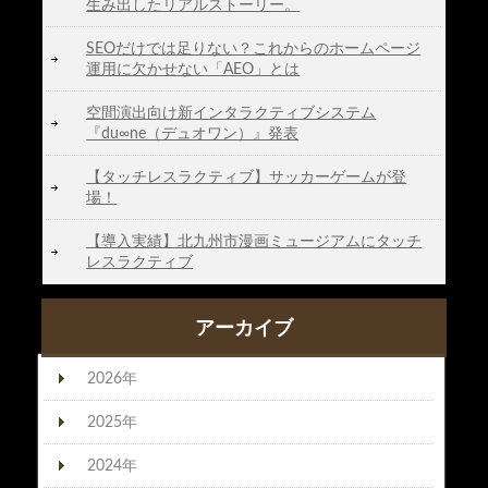
生み出したリアルストーリー。
SEOだけでは足りない？これからのホームページ
運用に欠かせない「AEO」とは
空間演出向け新インタラクティブシステム
『du∞ne（デュオワン）』発表
【タッチレスラクティブ】サッカーゲームが登
場！
【導入実績】北九州市漫画ミュージアムにタッチ
レスラクティブ
アーカイブ
2026年
2025年
2024年