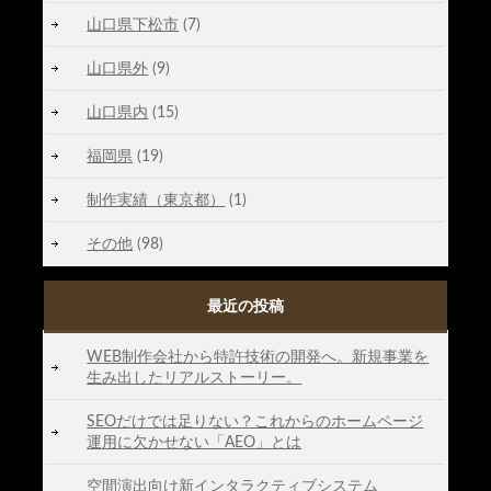
山口県下松市
(7)
山口県外
(9)
山口県内
(15)
福岡県
(19)
制作実績（東京都）
(1)
その他
(98)
最近の投稿
WEB制作会社から特許技術の開発へ。新規事業を
生み出したリアルストーリー。
SEOだけでは足りない？これからのホームページ
運用に欠かせない「AEO」とは
空間演出向け新インタラクティブシステム