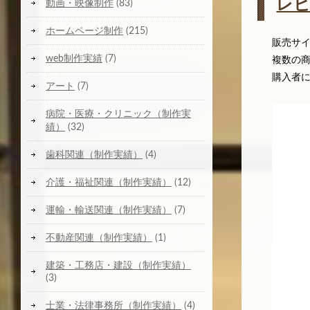
レ
動画・映像制作
(83)
ホームページ制作
(215)
販売サ
web制作実績
(7)
複数の
購入者
アート
(7)
病院・医療・クリニック（制作実
績）
(32)
歯科関連（制作実績）
(4)
介護・福祉関連（制作実績）
(12)
運輸・輸送関連（制作実績）
(7)
不動産関連（制作実績）
(1)
建築・工務店・建設（制作実績）
(3)
士業・法律事務所（制作実績）
(4)