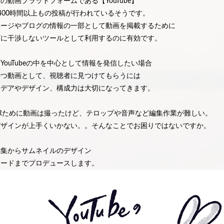
の動画プラットフォームである【YouTube】
400時間以上もの投稿が行われているそうです。
ページやブログの情報の一部として動画を掲載するために
ザに干渉しないツールとして利用するのに有効です。
YouTubeの中を中心として情報を発信したい場合
持つ動画として、視聴者に見つけてもらうには
イデアやデザイン、構成力は大切になってきます。
Rために動画は撮ったけど、テロップや音声など編集作業が難しい。
デザインが上手くいかない。。そんなことでお困りではないですか。
編集からサムネイルのデザイン
ロードまでプロデュースします。