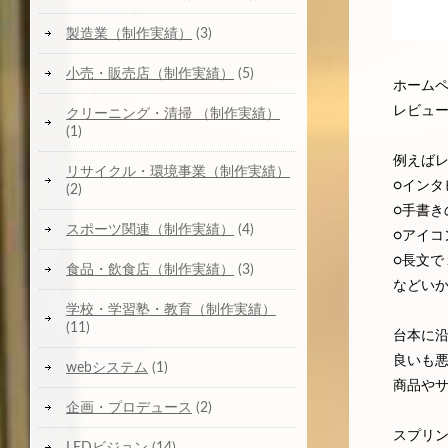
製造業（制作実績）
(3)
小売・販売店（制作実績）
(5)
ホーム
レビュ
クリーニング・清掃 （制作実績）
(1)
例えば
リサイクル・環境事業（制作実績）
○インタ
(2)
○手書き
スポーツ関連（制作実績）
(4)
○アイコ
○長文
食品・飲食店（制作実績）
(3)
などい
学校・学習塾・教育（制作実績）
(11)
台本に
良いも
webシステム
(1)
商品や
企画・プロデュース
(2)
スプリ
LEDビジョン
(14)