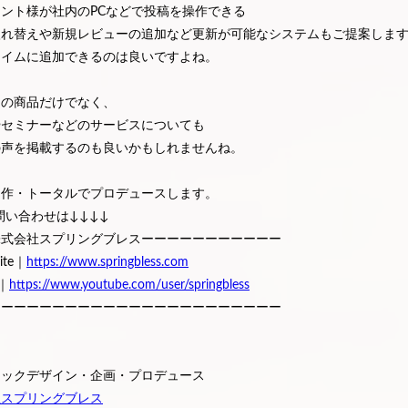
ント様が社内のPCなどで投稿を操作できる
入れ替えや新規レビューの追加など更新が可能なシステムもご提案しま
タイムに追加できるのは良いですよね。
定の商品だけでなく、
やセミナーなどのサービスについても
の声を掲載するのも良いかもしれませんね。
制作・トータルでプロデュースします。
問い合わせは↓↓↓↓
株式会社スプリングブレスーーーーーーーーーーー
Site｜
https://www.springbless.com
e｜
https://www.youtube.com/user/springbless
ーーーーーーーーーーーーーーーーーーーーーーー
ィックデザイン・企画・プロデュース
社スプリングブレス