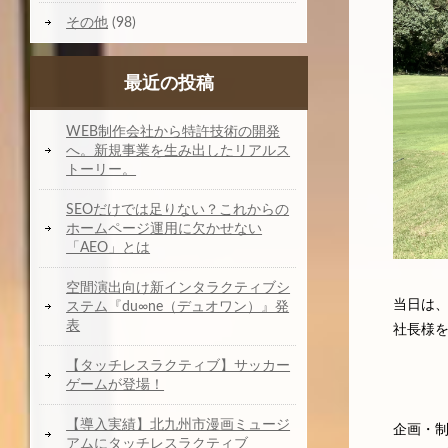
その他
(98)
最近の投稿
WEB制作会社から特許技術の開発
へ。新規事業を生み出したリアルス
トーリー。
SEOだけでは足りない？これからの
ホームページ運用に欠かせない
「AEO」とは
空間演出向け新インタラクティブシ
当日は
ステム『du∞ne（デュオワン）』発
表
社長様
【タッチレスラクティブ】サッカー
ゲームが登場！
【導入実績】北九州市漫画ミュージ
企画・
アムにタッチレスラクティブ