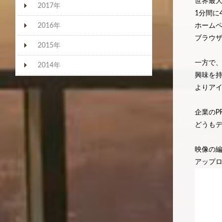
世界最大
2017年
1分間に
2016年
ホーム
ブラウ
2015年
一方で、
2014年
興味を
よりア
企業のP
どうも
映像の
アップ