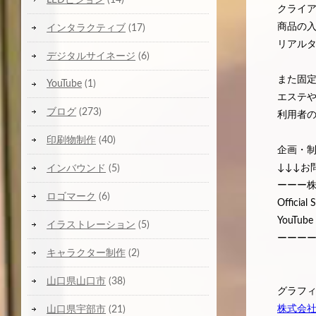
クライア
商品の
インタラクティブ
(17)
リアル
デジタルサイネージ
(6)
また固
YouTube
(1)
エステ
ブログ
(273)
利用者
印刷物制作
(40)
企画・
↓↓↓お
インバウンド
(5)
ーーー
ロゴマーク
(6)
Official 
YouTub
イラストレーション
(5)
ーーー
キャラクター制作
(2)
山口県山口市
(38)
グラフ
株式会
山口県宇部市
(21)