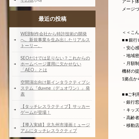
アート
メージ
最近の投稿
＜＜こ
WEB制作会社から特許技術の開発
へ。新規事業を生み出したリアルス
■ ■ 
トーリー。
・安心
・地域
SEOだけでは足りない？これからの
・月額
ホームページ運用に欠かせない
「AEO」とは
機材の
1拠点
空間演出向け新インタラクティブシ
ステム『du∞ne（デュオワン）』発
表
■ ■ご利
・銀行
【タッチレスラクティブ】サッカー
・キッ
ゲームが登場！
・高齢
【導入実績】北九州市漫画ミュージ
・移動
アムにタッチレスラクティブ