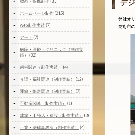
デ
動画・映像制作
(83)
ホームページ制作
(215)
弊社オ
web制作実績
(7)
防府市
アート
(7)
病院・医療・クリニック（制作実
績）
(32)
歯科関連（制作実績）
(4)
介護・福祉関連（制作実績）
(12)
運輸・輸送関連（制作実績）
(7)
不動産関連（制作実績）
(1)
建築・工務店・建設（制作実績）
(3)
士業・法律事務所（制作実績）
(4)