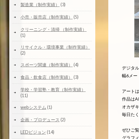
製造業（制作実績）
(3)
小売・販売店（制作実績）
(5)
クリーニング・清掃 （制作実績）
(1)
リサイクル・環境事業（制作実績）
(2)
スポーツ関連（制作実績）
(4)
デジタ
幅6メー
食品・飲食店（制作実績）
(3)
学校・学習塾・教育（制作実績）
アート
(11)
作品はA
オカザ
webシステム
(1)
毎日た
企画・プロデュース
(2)
ぜひご
LEDビジョン
(14)
グラフ