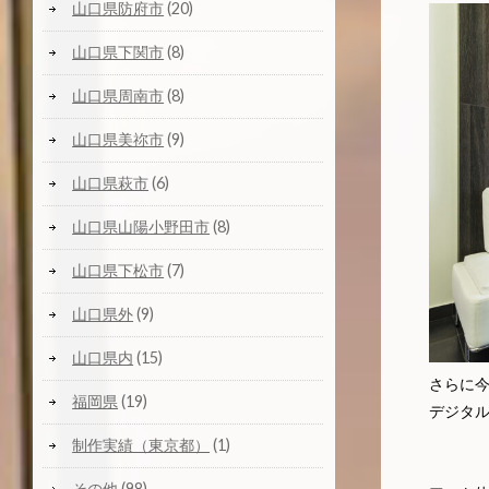
山口県防府市
(20)
山口県下関市
(8)
山口県周南市
(8)
山口県美祢市
(9)
山口県萩市
(6)
山口県山陽小野田市
(8)
山口県下松市
(7)
山口県外
(9)
山口県内
(15)
さらに
福岡県
(19)
デジタ
制作実績（東京都）
(1)
その他
(98)