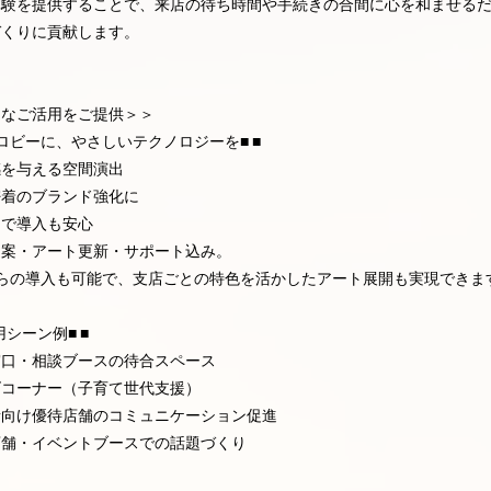
体験を提供することで、来店の待ち時間や手続きの合間に心を和ませる
づくりに貢献します。
んなご活用をご提供＞＞
銀行ロビーに、やさしいテクノロジーを■ ■
感を与える空間演出
密着のブランド強化に
制で導入も安心
提案・アート更新・サポート込み。
からの導入も可能で、支店ごとの特色を活かしたアート展開も実現できま
用シーン例■ ■
窓口・相談ブースの待合スペース
ズコーナー（子育て世代支援）
者向け優待店舗のコミュニケーション促進
店舗・イベントブースでの話題づくり