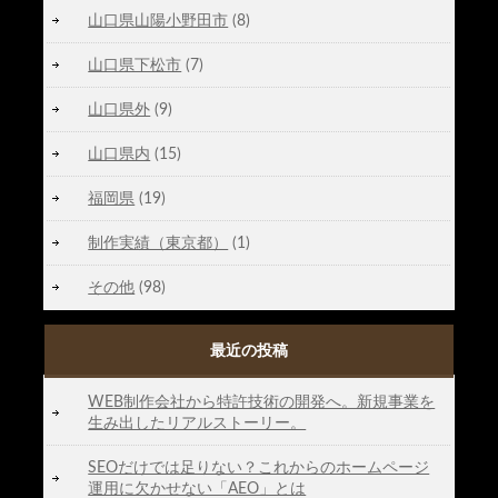
山口県山陽小野田市
(8)
山口県下松市
(7)
山口県外
(9)
山口県内
(15)
福岡県
(19)
制作実績（東京都）
(1)
その他
(98)
最近の投稿
WEB制作会社から特許技術の開発へ。新規事業を
生み出したリアルストーリー。
SEOだけでは足りない？これからのホームページ
運用に欠かせない「AEO」とは