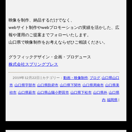
映像を制作、納品するだけでなく、
webサイト制作やwebプロモーションの実績を活かした、広
報や運用のご提案までフォローいたします。
山口県で映像制作をお考えならぜひご相談ください。
グラフィックデザイン・企画・プロデュース
株式会社スプリングブレス
2019年12月22日 | カテゴリー：
動画・映像制作
,
ブログ
,
山口県山口
市
,
山口県宇部市
,
山口県防府市
,
山口県下関市
,
山口県周南市
,
山口県美
祢市
,
山口県萩市
,
山口県山陽小野田市
,
山口県下松市
,
山口県外
,
山口県
内
,
福岡県
|