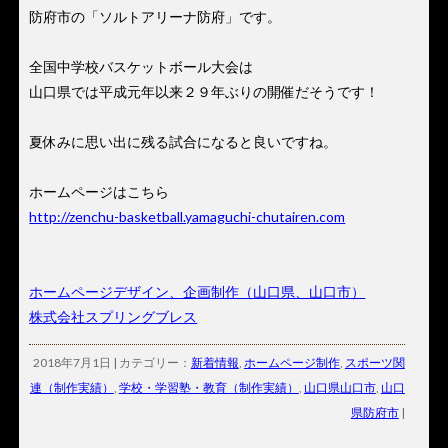
防府市の「ソルトアリーナ防府」です。
全国中学校バスケットボール大会は
山口県では平成元年以来２９年ぶりの開催だそうです！
夏休みに思い出に残る試合になると良いですね。
ホームページはこちら
http://zenchu-basketball.yamaguchi-chutairen.com
ホームページデザイン、企画制作（山口県、山口市）
株式会社スプリングブレス
2018年7月1日 | カテゴリー：
新着情報
,
ホームページ制作
,
スポーツ関
連（制作実績）
,
学校・学習塾・教育（制作実績）
,
山口県山口市
,
山口
県防府市
|