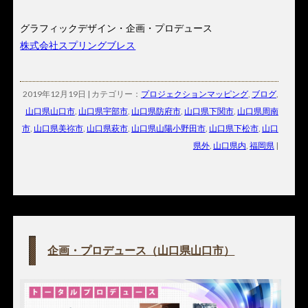
グラフィックデザイン・企画・プロデュース
株式会社スプリングブレス
2019年12月19日 | カテゴリー：
プロジェクションマッピング
,
ブログ
,
山口県山口市
,
山口県宇部市
,
山口県防府市
,
山口県下関市
,
山口県周南
市
,
山口県美祢市
,
山口県萩市
,
山口県山陽小野田市
,
山口県下松市
,
山口
県外
,
山口県内
,
福岡県
|
企画・プロデュース（山口県山口市）