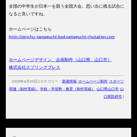
全国の中学生が日本一を競う全国大会。思い出に残る試合に
なると良いですね。
ホームページはこちら
http://zenchu-yamaguchi-bad.yamaguchi-chutairen.com
ホームページデザイン、企画制作（山口県、山口市）
株式会社スプリングブレス
2018年6月30日 | カテゴリー：
新着情報
,
ホームページ制作
,
スポーツ
関連（制作実績）
,
学校・学習塾・教育（制作実績）
,
山口県山口市
,
山
口県防府市
|