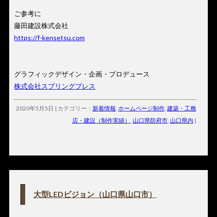
ご参考に
藤田建設株式会社
https://f-kensetsu.com
グラフィックデザイン・企画・プロデュース
株式会社スプリングブレス
2020年5月5日 | カテゴリー：
新着情報
,
ホームページ制作
,
建築・工務
店・建設（制作実績）
,
山口県防府市
,
山口県内
|
大型LEDビジョン（山口県山口市）