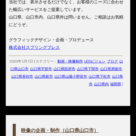
当社では、表示させるだけでなく、お客様のニーズに合わせ
た幅広いサービスをご提案しています。
山口県、山口市内、山口県外は問いません。ご相談はお気軽
にどうぞ。
グラフィックデザイン・企画・プロデュース
株式会社スプリングブレス
2020年1月7日 | カテゴリー：
動画・映像制作
,
LEDビジョン
,
ブログ
,
山
口県山口市
,
山口県宇部市
,
山口県防府市
,
山口県下関市
,
山口県周南市
,
山口県美祢市
,
山口県萩市
,
山口県山陽小野田市
,
山口県下松市
,
山口県
外
,
山口県内
,
福岡県
|
映像の企画・制作（山口県山口市）