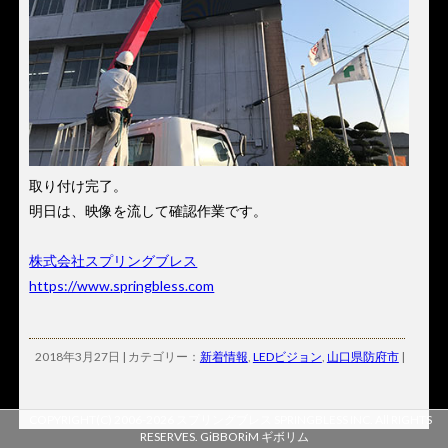
取り付け完了。
明日は、映像を流して確認作業です。
株式会社スプリングブレス
https://www.springbless.com
2018年3月27日 | カテゴリー：
新着情報
,
LEDビジョン
,
山口県防府市
|
COPYRIGHT(C) 2006-2026 スプリングブレス SPRINGBLESS INC. All RIGHTS
RESERVES.
GiBBORiM ギボリム