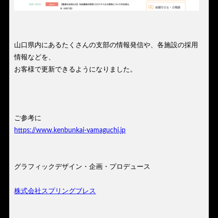
山口県内にあるたくさんの支部の情報発信や、各施設の採用
情報などを、
お客様で更新できるようになりました。
ご参考に
https://www.kenbunkai-yamaguchi.jp
グラフィックデザイン・企画・プロデュース
株式会社スプリングブレス