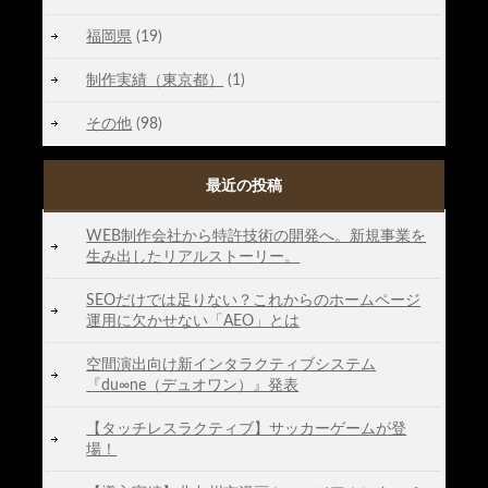
福岡県
(19)
制作実績（東京都）
(1)
その他
(98)
最近の投稿
WEB制作会社から特許技術の開発へ。新規事業を
生み出したリアルストーリー。
SEOだけでは足りない？これからのホームページ
運用に欠かせない「AEO」とは
空間演出向け新インタラクティブシステム
『du∞ne（デュオワン）』発表
【タッチレスラクティブ】サッカーゲームが登
場！