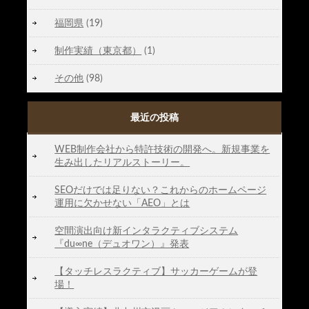
福岡県
(19)
制作実績（東京都）
(1)
その他
(98)
最近の投稿
WEB制作会社から特許技術の開発へ。新規事業を
生み出したリアルストーリー。
SEOだけでは足りない？これからのホームページ
運用に欠かせない「AEO」とは
空間演出向け新インタラクティブシステム
『du∞ne（デュオワン）』発表
【タッチレスラクティブ】サッカーゲームが登
場！