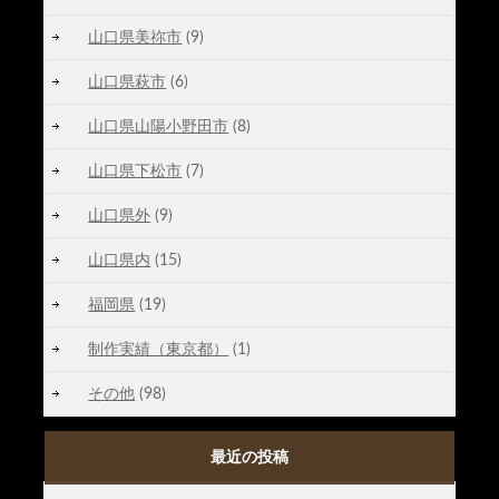
山口県美祢市
(9)
山口県萩市
(6)
山口県山陽小野田市
(8)
山口県下松市
(7)
山口県外
(9)
山口県内
(15)
福岡県
(19)
制作実績（東京都）
(1)
その他
(98)
最近の投稿