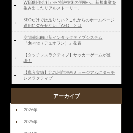
WEB制作会社から特許技術の開発へ。新規事業を
生み出したリアルストーリー。
SEOだけでは足りない？これからのホームページ
運用に欠かせない「AEO」とは
空間演出向け新インタラクティブシステム
『du∞ne（デュオワン）』発表
【タッチレスラクティブ】サッカーゲームが登
場！
【導入実績】北九州市漫画ミュージアムにタッチ
レスラクティブ
アーカイブ
2026年
2025年