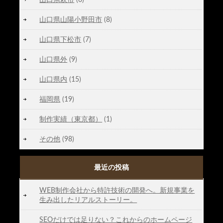
山口県山陽小野田市
(8)
山口県下松市
(7)
山口県外
(9)
山口県内
(15)
福岡県
(19)
制作実績（東京都）
(1)
その他
(98)
最近の投稿
WEB制作会社から特許技術の開発へ。新規事業を
生み出したリアルストーリー。
SEOだけでは足りない？これからのホームページ