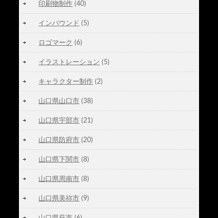
印刷物制作
(40)
インバウンド
(5)
ロゴマーク
(6)
イラストレーション
(5)
キャラクター制作
(2)
山口県山口市
(38)
山口県宇部市
(21)
山口県防府市
(20)
山口県下関市
(8)
山口県周南市
(8)
山口県美祢市
(9)
山口県萩市
(6)