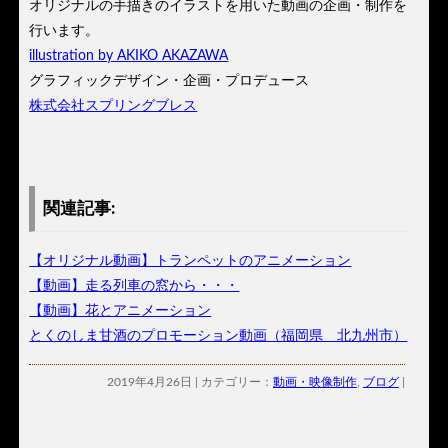
オリジナルの手描きのイラストを用いた動画の企画・制作を
行います。
illustration by AKIKO AKAZAWA
グラフィックデザイン・企画・プロデュース
株式会社スプリングブレス
関連記事:
【オリジナル動画】トランペットのアニメーション
【動画】走る列車の窓から・・・
【動画】花とアニメーション
とくのしま甘酒のプロモーション動画（福岡県 北九州市）
2019年4月26日 | カテゴリー：
動画・映像制作
,
ブログ
|