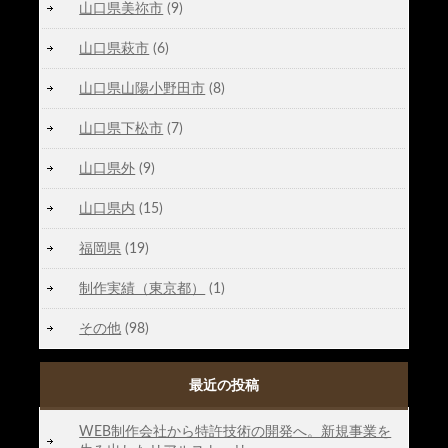
山口県美祢市
(9)
山口県萩市
(6)
山口県山陽小野田市
(8)
山口県下松市
(7)
山口県外
(9)
山口県内
(15)
福岡県
(19)
制作実績（東京都）
(1)
その他
(98)
最近の投稿
WEB制作会社から特許技術の開発へ。新規事業を