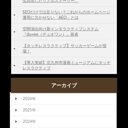
生み出したリアルストーリー。
SEOだけでは足りない？これからのホームページ
運用に欠かせない「AEO」とは
空間演出向け新インタラクティブシステム
『du∞ne（デュオワン）』発表
【タッチレスラクティブ】サッカーゲームが登
場！
【導入実績】北九州市漫画ミュージアムにタッチ
レスラクティブ
アーカイブ
2026年
2025年
2024年