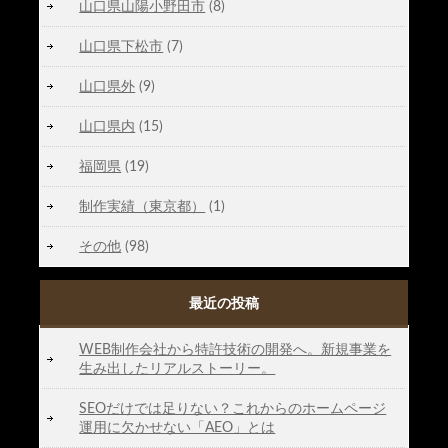
山口県山陽小野田市
(8)
山口県下松市
(7)
山口県外
(9)
山口県内
(15)
福岡県
(19)
制作実績（東京都）
(1)
その他
(98)
最近の投稿
WEB制作会社から特許技術の開発へ。新規事業を
生み出したリアルストーリー。
SEOだけでは足りない？これからのホームページ
運用に欠かせない「AEO」とは