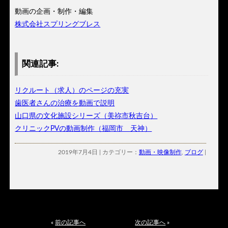
動画の企画・制作・編集
株式会社スプリングブレス
関連記事:
リクルート（求人）のページの充実
歯医者さんの治療を動画で説明
山口県の文化施設シリーズ（美祢市秋吉台）
クリニックPVの動画制作（福岡市 天神）
2019年7月4日 | カテゴリー：
動画・映像制作
,
ブログ
|
«
前の記事へ
次の記事へ
»