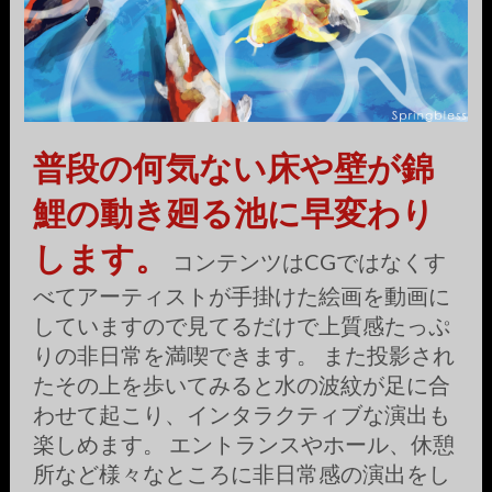
普段の何気ない床や壁が錦
鯉の動き廻る池に早変わり
します。
コンテンツはCGではなくす
べてアーティストが手掛けた絵画を動画に
していますので見てるだけで上質感たっぷ
りの非日常を満喫できます。 また投影され
たその上を歩いてみると水の波紋が足に合
わせて起こり、インタラクティブな演出も
楽しめます。 エントランスやホール、休憩
所など様々なところに非日常感の演出をし