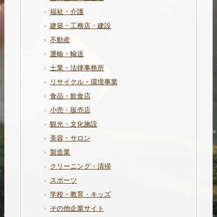
福祉・介護
建築・工務店・建設
不動産
運輸・輸送
士業・法律事務所
リサイクル・環境事業
食品・飲食店
小売・販売店
観光・文化施設
美容・サロン
製造業
クリーニング・清掃
スポーツ
学校・教育・キッズ
その他企業サイト