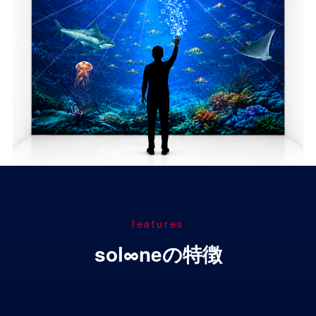
features
sol∞neの特徴