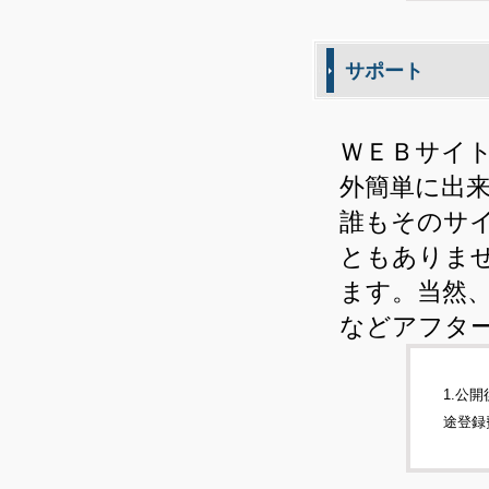
サポート
ＷＥＢサイ
外簡単に出
誰もそのサ
ともありま
ます。当然
などアフタ
1.公
途登録