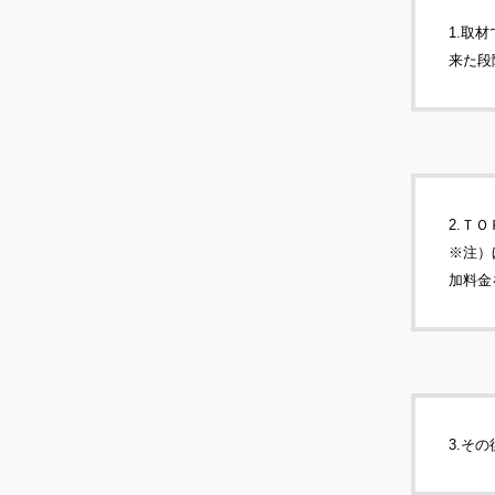
1.取
来た段
2.Ｔ
※注）
加料金
3.そ