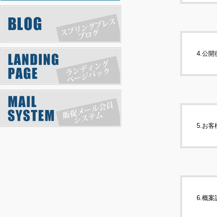
4.公
5.お
6.概