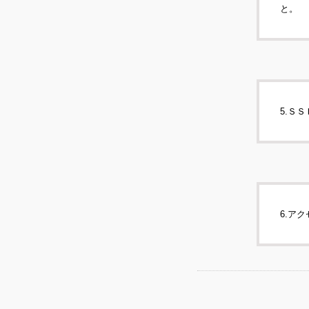
と。
5.Ｓ
6.ア