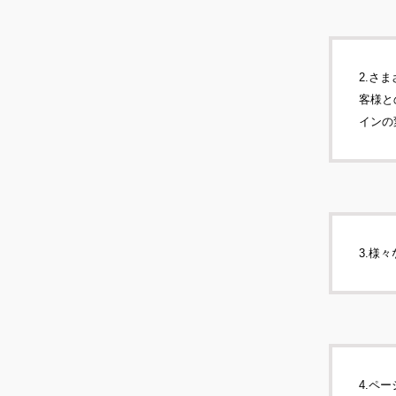
2.さ
客様と
インの
3.様
4.ペ