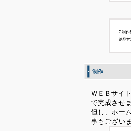
7.制
納品方
制作
ＷＥＢサイト
で完成させ
但し、ホー
事もござい